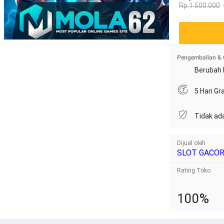
Rp.1.500.000
Pengembalian & 
Berubah 
5 Hari G
Tidak ad
Dijual oleh
SLOT GACO
Rating Toko
100%