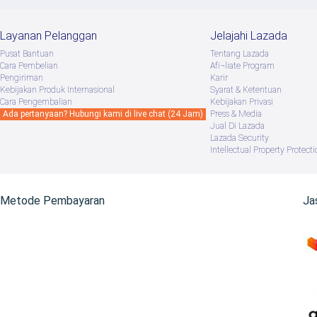
Layanan Pelanggan
Jelajahi Lazada
Pusat Bantuan
Tentang Lazada
Cara Pembelian
Afï¬liate Program
Pengiriman
Karir
Kebijakan Produk Internasional
Syarat & Ketentuan
Cara Pengembalian
Kebijakan Privasi
Ada pertanyaan? Hubungi kami di live chat (24 Jam)
Press & Media
Jual Di Lazada
Lazada Security
Intellectual Property Protecti
Metode Pembayaran
Ja