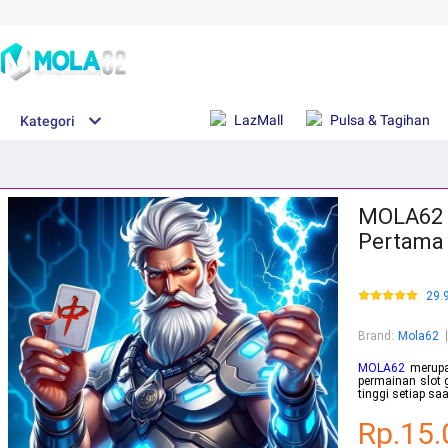
LazMall
Pulsa & Tagihan
Kategori
MOLA62 |
Pertama 
29.
Brand
:
Mola62
MOLA62
merupak
permainan slot 
tinggi setiap saa
Rp.15.