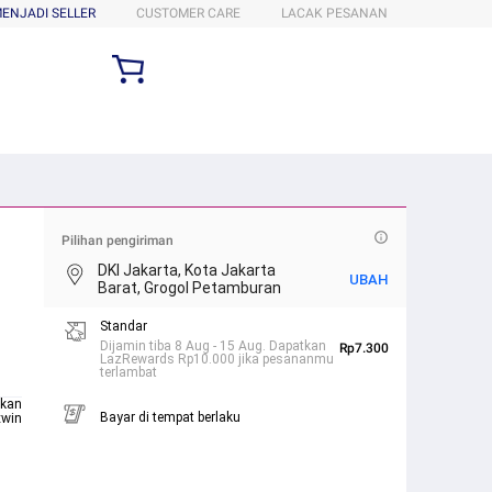
ENJADI SELLER
CUSTOMER CARE
LACAK PESANAN
Pilihan pengiriman
DKI Jakarta, Kota Jakarta
UBAH
Barat, Grogol Petamburan
Standar
Dijamin tiba 8 Aug - 15 Aug. Dapatkan
Rp7.300
LazRewards Rp10.000 jika pesananmu
terlambat
akan
Bayar di tempat berlaku
xwin