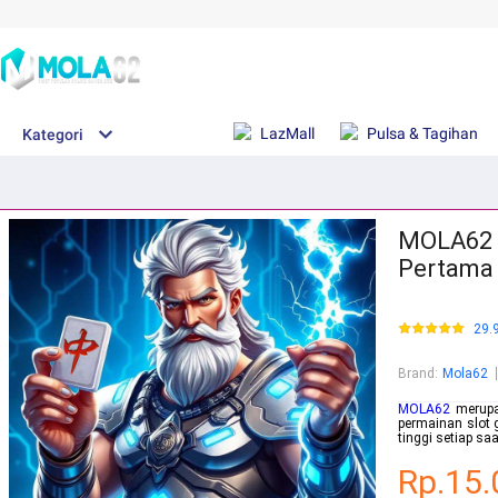
LazMall
Pulsa & Tagihan
Kategori
MOLA62 |
Pertama 
29.
Brand
:
Mola62
MOLA62
merupak
permainan slot 
tinggi setiap saa
Rp.15.