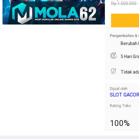
Rp.1.500.000
Pengembalian & 
Berubah 
5 Hari G
Tidak ad
Dijual oleh
SLOT GACO
Rating Toko
100%