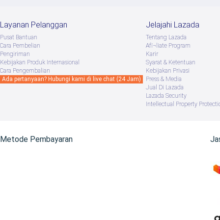
Layanan Pelanggan
Jelajahi Lazada
Pusat Bantuan
Tentang Lazada
Cara Pembelian
Afï¬liate Program
Pengiriman
Karir
Kebijakan Produk Internasional
Syarat & Ketentuan
Cara Pengembalian
Kebijakan Privasi
Ada pertanyaan? Hubungi kami di live chat (24 Jam)
Press & Media
Jual Di Lazada
Lazada Security
Intellectual Property Protecti
Metode Pembayaran
Ja