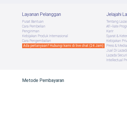
Layanan Pelanggan
Jelajahi L
Pusat Bantuan
Tentang Laza
Cara Pembelian
Afï¬liate Pro
Pengiriman
Karir
Kebijakan Produk Internasional
Syarat & Kete
Cara Pengembalian
Kebijakan Pri
Ada pertanyaan? Hubungi kami di live chat (24 Jam)
Press & Media
Jual Di Lazad
Lazada Securi
Intellectual P
Metode Pembayaran