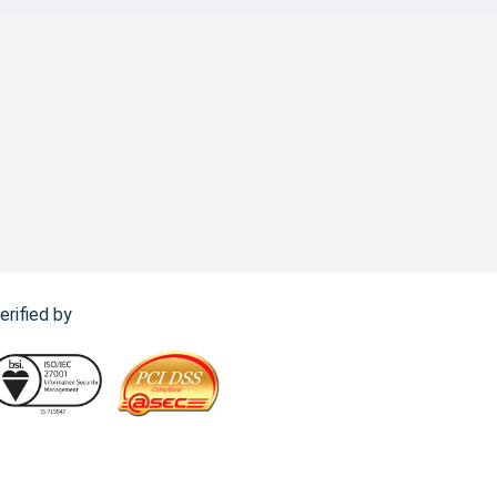
erified by