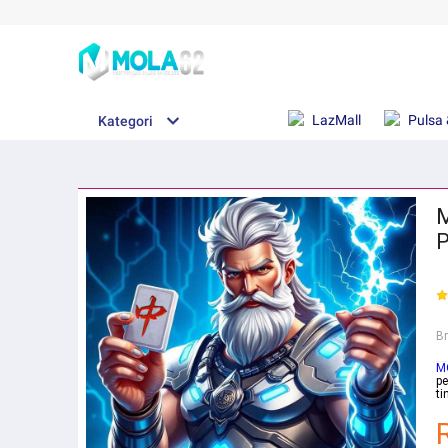
LazMall
Pulsa 
Kategori
M
P
B
M
pe
ti