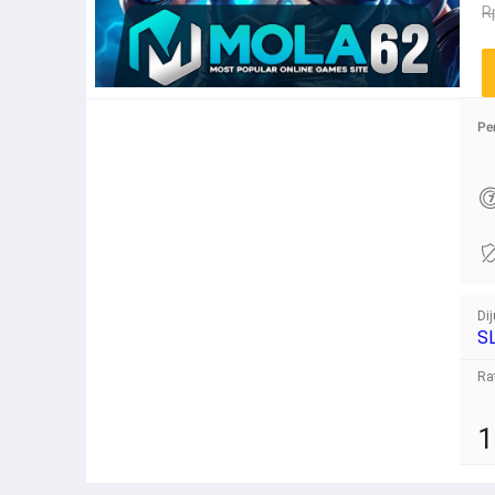
R
Pe
Dij
S
Ra
1