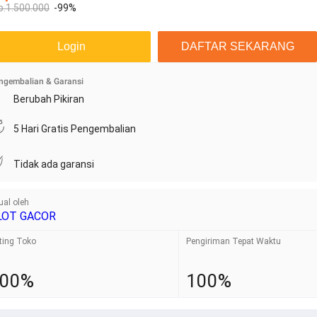
p.1.500.000
-99%
Login
DAFTAR SEKARANG
ngembalian & Garansi
Berubah Pikiran
5 Hari Gratis Pengembalian
Tidak ada garansi
ual oleh
LOT GACOR
ting Toko
Pengiriman Tepat Waktu
00%
100%