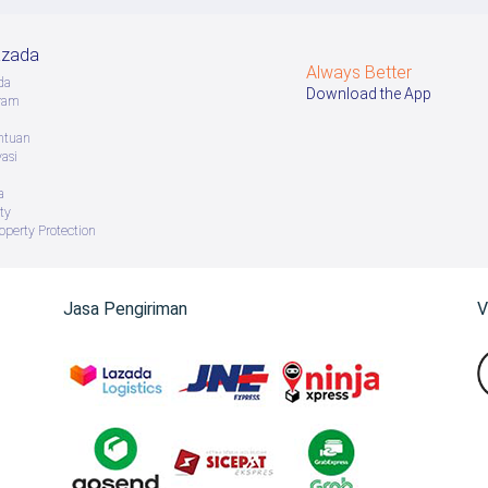
azada
Always Better
da
Download the App
gram
ntuan
vasi
a
ty
roperty Protection
Jasa Pengiriman
V