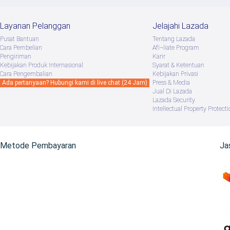
Layanan Pelanggan
Jelajahi Lazada
Pusat Bantuan
Tentang Lazada
Cara Pembelian
Afï¬liate Program
Pengiriman
Karir
Kebijakan Produk Internasional
Syarat & Ketentuan
Cara Pengembalian
Kebijakan Privasi
Ada pertanyaan? Hubungi kami di live chat (24 Jam)
Press & Media
Jual Di Lazada
Lazada Security
Intellectual Property Protecti
Metode Pembayaran
Ja