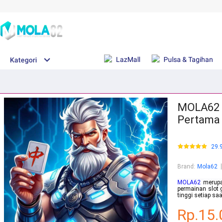
LazMall
Pulsa & Tagihan
Kategori
MOLA62 |
Pertama 
29.
Brand
:
Mola62
MOLA62
merupak
permainan slot 
tinggi setiap saa
Rp.15.