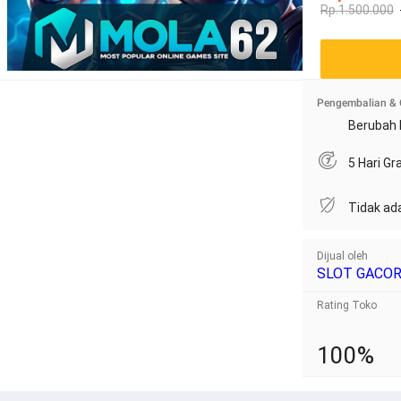
Rp.1.500.000
Pengembalian & 
Berubah 
5 Hari G
Tidak ad
Dijual oleh
SLOT GACO
Rating Toko
100%