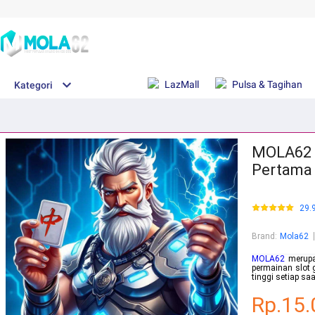
LazMall
Pulsa & Tagihan
Kategori
MOLA62 |
Pertama 
29.
Brand
:
Mola62
MOLA62
merupak
permainan slot 
tinggi setiap saa
Rp.15.