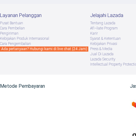
Layanan Pelanggan
Jelajahi Lazada
Pusat Bantuan
Tentang Lazada
Cara Pembelian
Afï¬liate Program
Pengiriman
Karir
Kebijakan Produk Internasional
Syarat & Ketentuan
Cara Pengembalian
Kebijakan Privasi
Ada pertanyaan? Hubungi kami di live chat (24 Jam)
Press & Media
Jual Di Lazada
Lazada Security
Intellectual Property Protecti
Metode Pembayaran
Ja