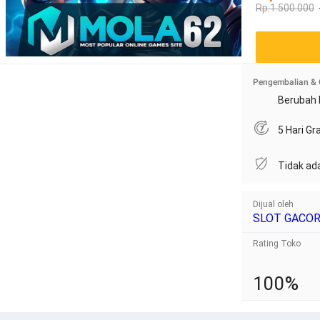
Rp.1.500.000
Pengembalian & 
Berubah 
5 Hari G
Tidak ad
Dijual oleh
SLOT GACO
Rating Toko
100%