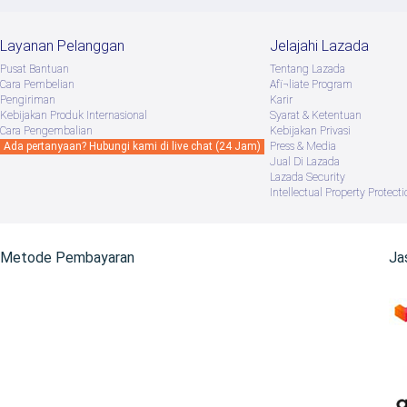
Layanan Pelanggan
Jelajahi Lazada
Pusat Bantuan
Tentang Lazada
Cara Pembelian
Afï¬liate Program
Pengiriman
Karir
Kebijakan Produk Internasional
Syarat & Ketentuan
Cara Pengembalian
Kebijakan Privasi
Ada pertanyaan? Hubungi kami di live chat (24 Jam)
Press & Media
Jual Di Lazada
Lazada Security
Intellectual Property Protecti
Metode Pembayaran
Ja