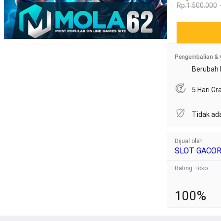
Rp.1.500.000
Pengembalian & 
Berubah 
5 Hari G
Tidak ad
Dijual oleh
SLOT GACO
Rating Toko
100%