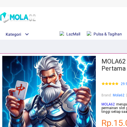
LazMall
Pulsa & Tagihan
Kategori
MOLA62 |
Pertama 
29.
Brand
:
Mola62
MOLA62
merupak
permainan slot 
tinggi setiap saa
Rp.15.