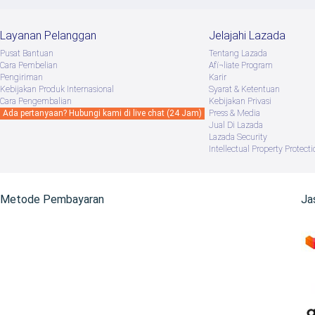
Layanan Pelanggan
Jelajahi Lazada
Pusat Bantuan
Tentang Lazada
Cara Pembelian
Afï¬liate Program
Pengiriman
Karir
Kebijakan Produk Internasional
Syarat & Ketentuan
Cara Pengembalian
Kebijakan Privasi
Ada pertanyaan? Hubungi kami di live chat (24 Jam)
Press & Media
Jual Di Lazada
Lazada Security
Intellectual Property Protecti
Metode Pembayaran
Ja